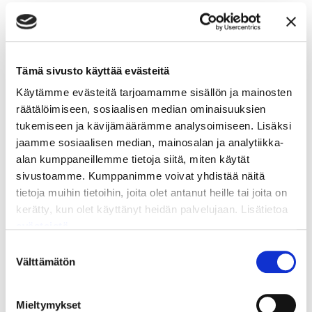
Aurauskulmien tarkastus ja säätö
Oikein säädetyt ohjauskulmat parantavat renkaiden
Tämä sivusto käyttää evästeitä
käyttöikää ja auton ohjattavuutta. Aurauskulmien
Käytämme evästeitä tarjoamamme sisällön ja mainosten
tarkastus ja säätö onkin yksi tärkeimmistä autosi
räätälöimiseen, sosiaalisen median ominaisuuksien
huolloista.
tukemiseen ja kävijämäärämme analysoimiseen. Lisäksi
jaamme sosiaalisen median, mainosalan ja analytiikka-
Säädämme ohjauskulmat ammattitaidolla –
varaa aikasi
alan kumppaneillemme tietoja siitä, miten käytät
jo tänään
!
sivustoamme. Kumppanimme voivat yhdistää näitä
Huolehdi autosi moottorista ja vaihdata öljyt riittävän
tietoja muihin tietoihin, joita olet antanut heille tai joita on
usein. Nyt saat meiltä myös automaattivaihteistojen
kerätty, kun olet käyttänyt heidän palvelujaan. Lisätietoa
öljynvaihdot. Varaa aika öljynvaihtoon myös yllä olevan
evästeistä
linkin kautta.
Suostumuksen
Välttämätön
valinta
Mieltymykset