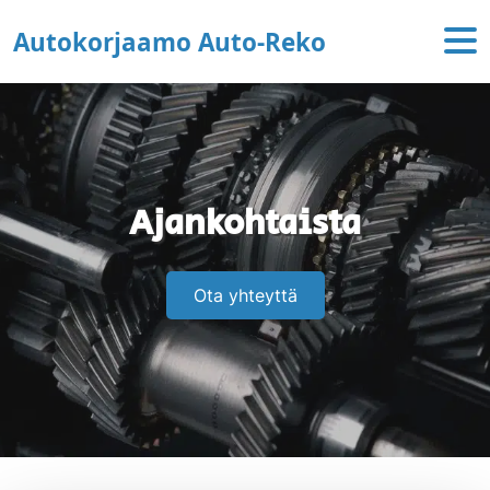
Hyppää sisältöön
Autokorjaamo Auto-Reko
Ajankohtaista
Ota yhteyttä